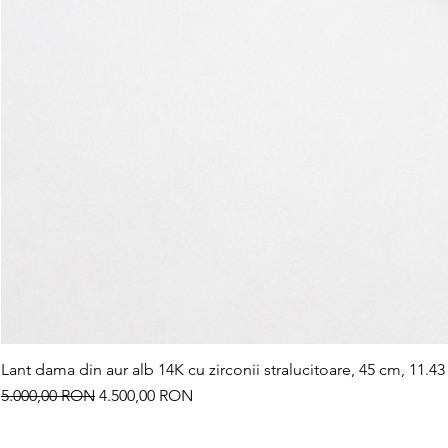
Lant dama din aur alb 14K cu zirconii stralucitoare, 45 cm, 11.43
Preț normal
Preț redus
5.000,00 RON
4.500,00 RON