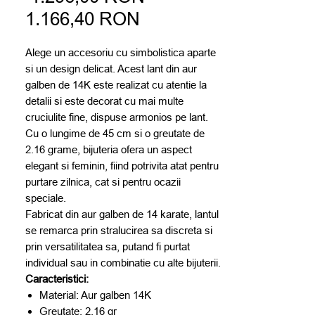
Preț
normal
1.166,40 RON
redus
Alege un accesoriu cu simbolistica aparte
si un design delicat. Acest lant din aur
galben de 14K este realizat cu atentie la
detalii si este decorat cu mai multe
cruciulite fine, dispuse armonios pe lant.
Cu o lungime de 45 cm si o greutate de
2.16 grame, bijuteria ofera un aspect
elegant si feminin, fiind potrivita atat pentru
purtare zilnica, cat si pentru ocazii
speciale.
Fabricat din aur galben de 14 karate, lantul
se remarca prin stralucirea sa discreta si
prin versatilitatea sa, putand fi purtat
individual sau in combinatie cu alte bijuterii.
Caracteristici:
Material: Aur galben 14K
Greutate: 2.16 gr