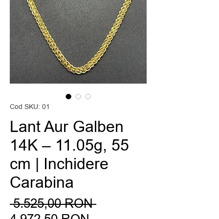
Cod SKU: 01
Lant Aur Galben
14K – 11.05g, 55
cm | Inchidere
Carabina
Preț
 5.525,00 RON 
Preț
normal
4.972,50 RON