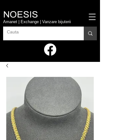
NOESIS
Amanet | Exchange | Vanzare bijuterii