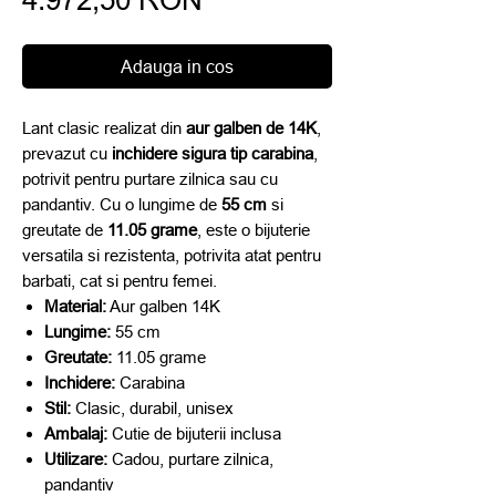
redus
Adauga in cos
Lant clasic realizat din
aur galben de 14K
,
prevazut cu
inchidere sigura tip carabina
,
potrivit pentru purtare zilnica sau cu
pandantiv. Cu o lungime de
55 cm
si
greutate de
11.05 grame
, este o bijuterie
versatila si rezistenta, potrivita atat pentru
barbati, cat si pentru femei.
Material:
Aur galben 14K
Lungime:
55 cm
Greutate:
11.05 grame
Inchidere:
Carabina
Stil:
Clasic, durabil, unisex
Ambalaj:
Cutie de bijuterii inclusa
Utilizare:
Cadou, purtare zilnica,
pandantiv