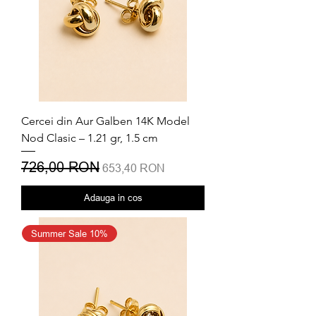
Cercei din Aur Galben 14K Model
Nod Clasic – 1.21 gr, 1.5 cm
Preț normal
726,00 RON
Preț redus
653,40 RON
Adauga in cos
Summer Sale 10%