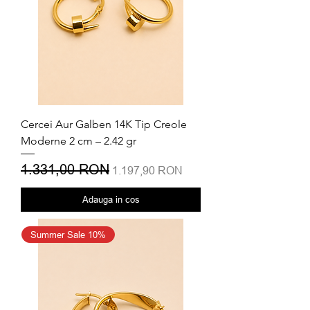
Cercei Aur Galben 14K Tip Creole
Moderne 2 cm – 2.42 gr
Preț normal
1.331,00 RON
Preț redus
1.197,90 RON
Adauga in cos
Summer Sale 10%