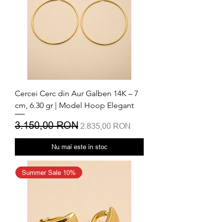
Cercei Cerc din Aur Galben 14K – 7
cm, 6.30 gr | Model Hoop Elegant
Preț normal
3.150,00 RON
Preț redus
2.835,00 RON
Nu mai este in stoc
Summer Sale 10%