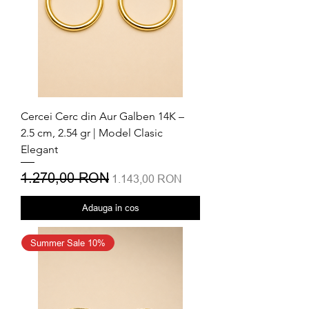
Cercei Cerc din Aur Galben 14K –
2.5 cm, 2.54 gr | Model Clasic
Elegant
Preț normal
1.270,00 RON
Preț redus
1.143,00 RON
Adauga in cos
Summer Sale 10%