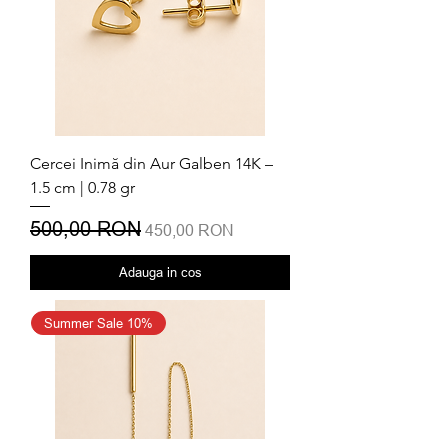
Cercei Inimă din Aur Galben 14K –
1.5 cm | 0.78 gr
Preț normal
500,00 RON
Preț redus
450,00 RON
Adauga in cos
Summer Sale 10%