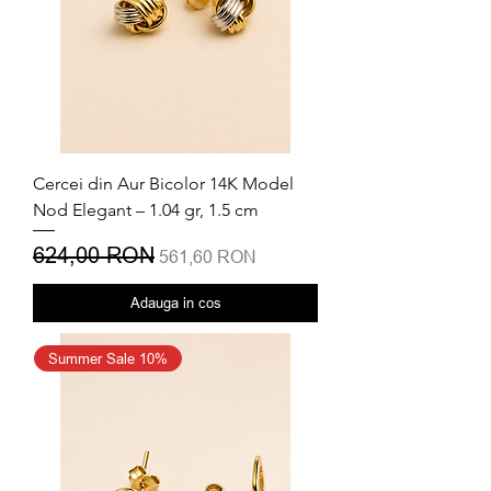
Cercei din Aur Bicolor 14K Model
Nod Elegant – 1.04 gr, 1.5 cm
Preț normal
624,00 RON
Preț redus
561,60 RON
Adauga in cos
Summer Sale 10%