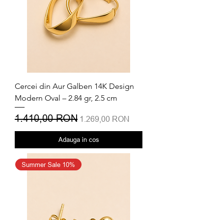
Cercei din Aur Galben 14K Design
Modern Oval – 2.84 gr, 2.5 cm
Preț normal
1.410,00 RON
Preț redus
1.269,00 RON
Adauga in cos
Summer Sale 10%