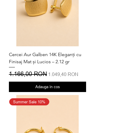
Cercei Aur Galben 14K Eleganți cu
Finisaj Mat și Lucios – 2.12 gr
Preț normal
1.166,00 RON
Preț redus
1.049,40 RON
Adauga in cos
Summer Sale 10%