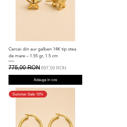
Cercei din aur galben 14K tip stea
de mare – 1.55 gr, 1.5 cm
Preț normal
775,00 RON
Preț redus
697,50 RON
Adauga in cos
Summer Sale 10%