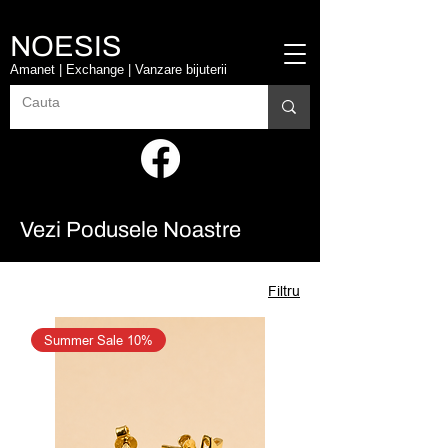
NOESIS
Amanet | Exchange | Vanzare bijuterii
Vezi Podusele Noastre
Filtru
Summer Sale 10%