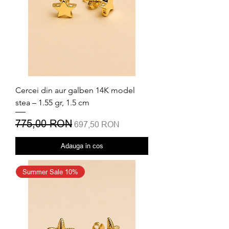
Cercei din aur galben 14K model
stea – 1.55 gr, 1.5 cm
Preț normal
775,00 RON
Preț redus
697,50 RON
Adauga in cos
Summer Sale 10%