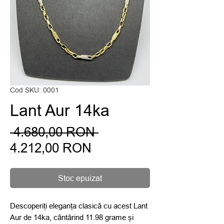
Cod SKU: 0001
Lant Aur 14ka
Preț
 4.680,00 RON 
Preț
normal
4.212,00 RON
redus
Stoc epuizat
Descoperiți eleganța clasică cu acest Lant 
Aur de 14ka, cântărind 11.98 grame și 