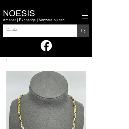
NOESIS
Amanet | Exchange | Vanzare bijuterii