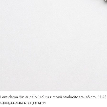
Lant dama din aur alb 14K cu zirconii stralucitoare, 45 cm, 11.43
Preț normal
Preț redus
5.000,00 RON
4.500,00 RON