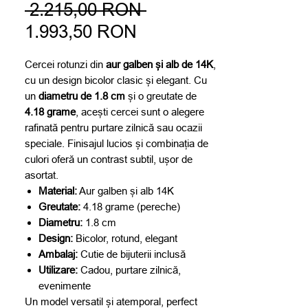
Preț
 2.215,00 RON 
Preț
normal
1.993,50 RON
redus
Cercei rotunzi din
aur galben și alb de 14K
,
cu un design bicolor clasic și elegant. Cu
un
diametru de 1.8 cm
și o greutate de
4.18 grame
, acești cercei sunt o alegere
rafinată pentru purtare zilnică sau ocazii
speciale. Finisajul lucios și combinația de
culori oferă un contrast subtil, ușor de
asortat.
Material:
Aur galben și alb 14K
Greutate:
4.18 grame (pereche)
Diametru:
1.8 cm
Design:
Bicolor, rotund, elegant
Ambalaj:
Cutie de bijuterii inclusă
Utilizare:
Cadou, purtare zilnică,
evenimente
Un model versatil și atemporal, perfect