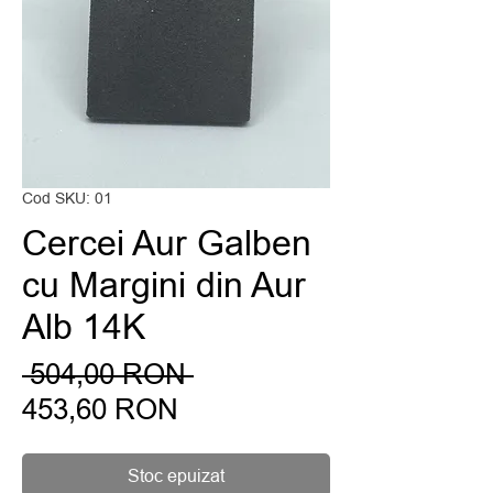
Cod SKU: 01
Cercei Aur Galben
cu Margini din Aur
Alb 14K
Preț
 504,00 RON 
Preț
normal
453,60 RON
redus
Stoc epuizat