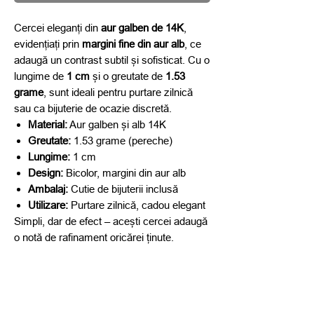
Cercei eleganți din
aur galben de 14K
,
evidențiați prin
margini fine din aur alb
, ce
adaugă un contrast subtil și sofisticat. Cu o
lungime de
1 cm
și o greutate de
1.53
grame
, sunt ideali pentru purtare zilnică
sau ca bijuterie de ocazie discretă.
Material:
Aur galben și alb 14K
Greutate:
1.53 grame (pereche)
Lungime:
1 cm
Design:
Bicolor, margini din aur alb
Ambalaj:
Cutie de bijuterii inclusă
Utilizare:
Purtare zilnică, cadou elegant
Simpli, dar de efect – acești cercei adaugă
o notă de rafinament oricărei ținute.