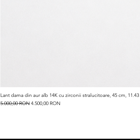
Lant dama din aur alb 14K cu zirconii stralucitoare, 45 cm, 11.43
Preț normal
Preț redus
5.000,00 RON
4.500,00 RON