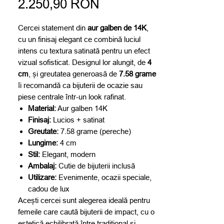
Preț
normal
2.250,90 RON
redus
Cercei statement din
aur galben de 14K
,
cu un finisaj elegant ce combină luciul
intens cu textura satinată pentru un efect
vizual sofisticat. Designul lor alungit, de
4
cm
, și greutatea generoasă de
7.58 grame
îi recomandă ca bijuterii de ocazie sau
piese centrale într-un look rafinat.
Material:
Aur galben 14K
Finisaj:
Lucios + satinat
Greutate:
7.58 grame (pereche)
Lungime:
4 cm
Stil:
Elegant, modern
Ambalaj:
Cutie de bijuterii inclusă
Utilizare:
Evenimente, ocazii speciale,
cadou de lux
Acești cercei sunt alegerea ideală pentru
femeile care caută bijuterii de impact, cu o
estetică echilibrată între tradițional și