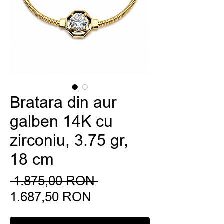
Bratara din aur
galben 14K cu
zirconiu, 3.75 gr,
18 cm
Preț
 1.875,00 RON 
Preț
normal
1.687,50 RON
redus