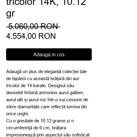
tricolor 14K, 10.12
gr
Preț
 5.060,00 RON 
Preț
normal
4.554,00 RON
redus
Adauga in cos
Adaugă un plus de eleganță colecției tale
de bijuterii cu această brățară din aur
tricolor de 14 karate. Designul său
deosebit îmbină armonios aurul galben,
aurul alb și aurul roz într-o succesiune de
sfere diamantate care reflectă lumina din
orice unghi.
Cu o greutate de 10.12 grame și o
circumferință de 6 cm, brățara
impresionează prin aspectul său sofisticat