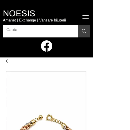
NOESIS
Amanet | Exchange | Vanzare bijuterii