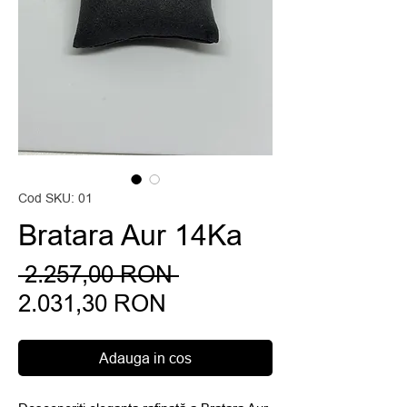
Cod SKU: 01
Bratara Aur 14Ka
Preț
 2.257,00 RON 
Preț
normal
2.031,30 RON
redus
Adauga in cos