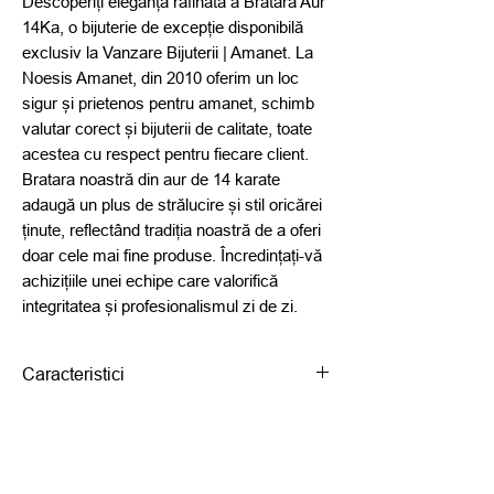
Descoperiți eleganța rafinată a Bratara Aur 
14Ka, o bijuterie de excepție disponibilă 
exclusiv la Vanzare Bijuterii | Amanet. La 
Noesis Amanet, din 2010 oferim un loc 
sigur și prietenos pentru amanet, schimb 
valutar corect și bijuterii de calitate, toate 
acestea cu respect pentru fiecare client. 
Bratara noastră din aur de 14 karate 
adaugă un plus de strălucire și stil oricărei 
ținute, reflectând tradiția noastră de a oferi 
doar cele mai fine produse. Încredințați-vă 
achizițiile unei echipe care valorifică 
integritatea și profesionalismul zi de zi.
Caracteristici
Tipul Bijuteriei Bratara
Material Aur 14ka