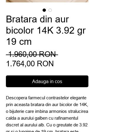
Bratara din aur
bicolor 14K 3.92 gr
19 cm
Preț
 1.960,00 RON 
Preț
normal
1.764,00 RON
redus
Adauga in cos
Descopera farmecul contrastelor elegante
prin aceasta bratara din aur bicolor de 14K,
o bijuterie care imbina armonios stralucirea
calda a aurului galben cu rafinamentul
discret al aurului alb. Cu o greutate de 3.92
gr si o lungime de 19 cm, bratara este