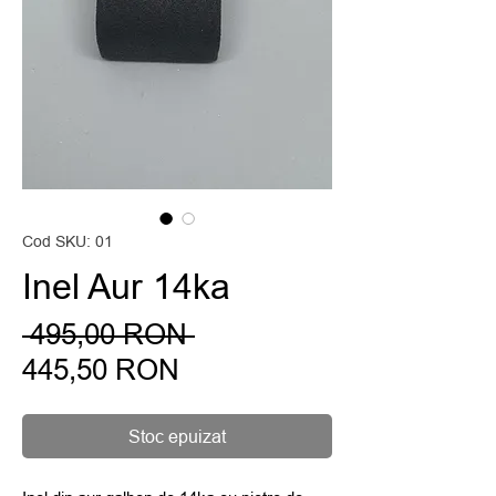
Cod SKU: 01
Inel Aur 14ka
Preț
 495,00 RON 
Preț
normal
445,50 RON
redus
Stoc epuizat