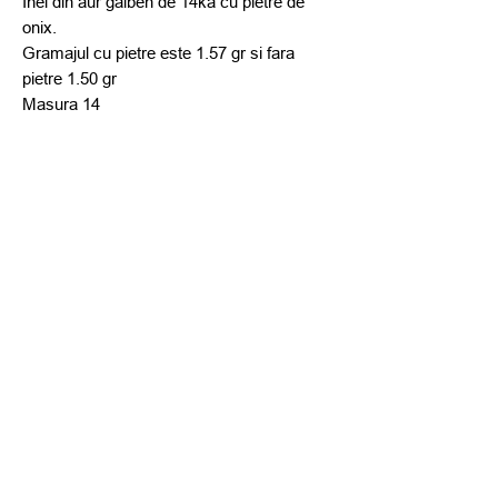
Inel din aur galben de 14ka cu pietre de
onix.
Gramajul cu pietre este 1.57 gr si fara
pietre 1.50 gr
Masura 14