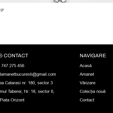
 gr
Afișare rapidă
& CONTACT
NAVIGARE
0 747 275 456
Acasă
rtamanetbucuresti@gmail.com
Amanet
ea Calarasi nr. 180, sector 3
Vânzare
mul Taberei, Nr. 18, sector 6,
Colecția nouă
Piata Orizont
Contact