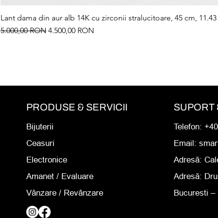
Lant dama din aur alb 14K cu zirconii stralucitoare, 45 cm, 11.43
Preț normal
Preț redus
5.000,00 RON
4.500,00 RON
PRODUSE & SERVICII
SUPORT 
Bijuterii
Telefon: +4
Ceasuri
Email: sma
Electronice
Adresă:
Cal
Amanet
/ Evaluare
Adresă:
Dru
Vânzare / Revânzare
Bucuresti – 