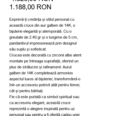
Preț
normal
1.188,00 RON
redus
Exprimă-ți credința și stilul personal cu
această cruce din aur galben de 14K, o
bijuterie elegantă și atemporală. Cu o
greutate de 2.40 gr și o lungime de 5 cm,
pandantivul impresionează prin designul
său suplu și sofisticat.
Crucea este decorată cu zirconii albe atent
montate pe întreaga suprafață, oferind un
plus de strălucire și rafinament. Aurul
galben de 14K completează armonios
aspectul luxos al bijuteriei, transformând-o
într-un accesoriu potrivit atât pentru femei,
cât și pentru bărbați.
Fie că este purtată ca simbol spiritual sau
ca accesoriu elegant, această cruce
reprezintă o alegere inspirată pentru uz
personal sau pentru a fi oferită cadou unei