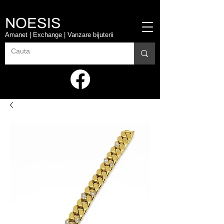
NOESIS
Amanet | Exchange | Vanzare bijuterii