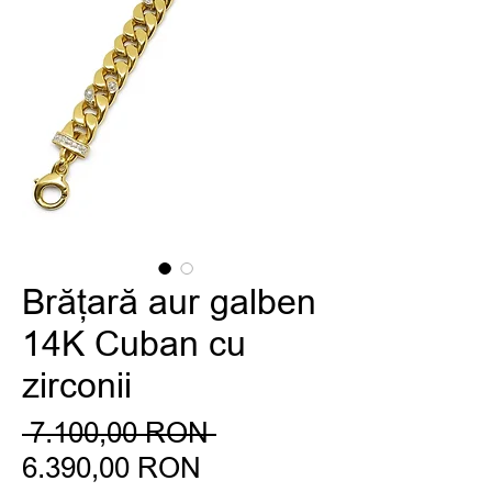
Brățară aur galben
14K Cuban cu
zirconii
Preț
 7.100,00 RON 
Preț
normal
6.390,00 RON