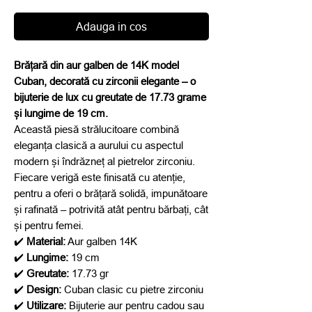
redus
Adauga in cos
Brățară din aur galben de 14K model
Cuban, decorată cu zirconii elegante – o
bijuterie de lux cu greutate de 17.73 grame
și lungime de 19 cm.
Această piesă strălucitoare combină
eleganța clasică a aurului cu aspectul
modern și îndrăzneț al pietrelor zirconiu.
Fiecare verigă este finisată cu atenție,
pentru a oferi o brățară solidă, impunătoare
și rafinată – potrivită atât pentru bărbați, cât
și pentru femei.
✔️
Material:
Aur galben 14K
✔️
Lungime:
19 cm
✔️
Greutate:
17.73 gr
✔️
Design:
Cuban clasic cu pietre zirconiu
✔️
Utilizare:
Bijuterie aur pentru cadou sau