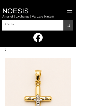
NOESIS
Amanet | Exchange | Vanzare bijuterii