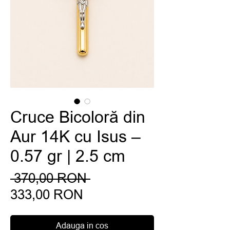
Cruce Bicoloră din
Aur 14K cu Isus –
0.57 gr | 2.5 cm
Preț
 370,00 RON 
Preț
normal
333,00 RON
redus
Adauga in cos